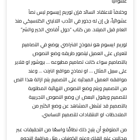
عشوائياً
وخلافاَ للاعتقاد السائد فإن لوريم إيبسوم ليس نصاَ
عشوائياً، بل إن له جذور في الأدب اللاتيني الكلاسيكي منذ
العام قبل الميلاد. من كتاب “حول أقاصي الخير والشر”
لوريم ايبسوم هو نموذج افتراضي يوضع في التصاميم
لتعرض على العميل ليتصور طريقه وضع النصوص
بالتصاميم سواء كانت تصاميم مطبوعه … بروشور او فلاير
على سبيل المثال … او نماذج مواقع انترنت … وعند
موافقه العميل المبدئيه على التصميم يتم ازالة هذا النص
من التصميم ويتم وضع النصوص النهائية المطلوبة
للتصميم ويقول البعض ان وضع النصوص التجريبية
بالتصميم قد تشغل المشاهد عن وضع الكثير من
الملاحظات او الانتقادات للتصميم الاساسي.
من المتوقع أن يتيح ذلك نطاقًا واسعًا من التحقيقات عبر
مجالات علم الفلك وعلم الكونيات ، مثل مراقبة النجوم