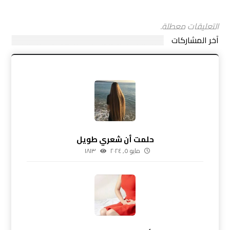
التعليقات معطلة.
آخر المشاركات
حلمت أن شعري طويل
مايو ٥, ٢٠٢٤
١٨١٣