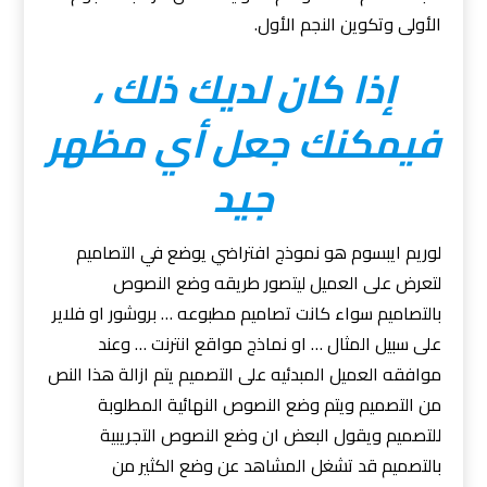
الأولى وتكوين النجم الأول.
إذا كان لديك ذلك ،
فيمكنك جعل أي مظهر
جيد
لوريم ايبسوم هو نموذج افتراضي يوضع في التصاميم
لتعرض على العميل ليتصور طريقه وضع النصوص
بالتصاميم سواء كانت تصاميم مطبوعه … بروشور او فلاير
على سبيل المثال … او نماذج مواقع انترنت … وعند
موافقه العميل المبدئيه على التصميم يتم ازالة هذا النص
من التصميم ويتم وضع النصوص النهائية المطلوبة
للتصميم ويقول البعض ان وضع النصوص التجريبية
بالتصميم قد تشغل المشاهد عن وضع الكثير من