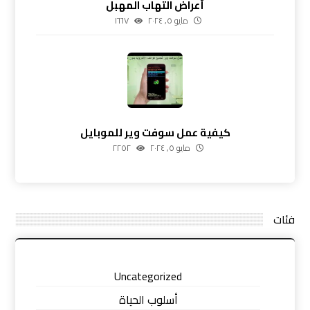
أعراض التهاب المهبل
مايو ٥, ٢٠٢٤
١٦٦٧
كيفية عمل سوفت وير للموبايل
مايو ٥, ٢٠٢٤
٢٢٥٢
فئات
Uncategorized
أسلوب الحياة