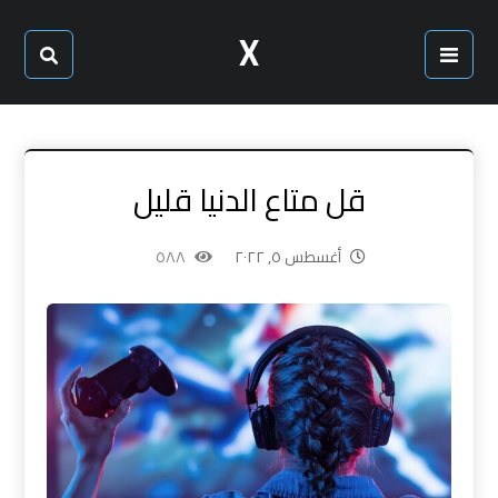
X
قل متاع الدنيا قليل
أغسطس ٥, ٢٠٢٢
٥٨٨