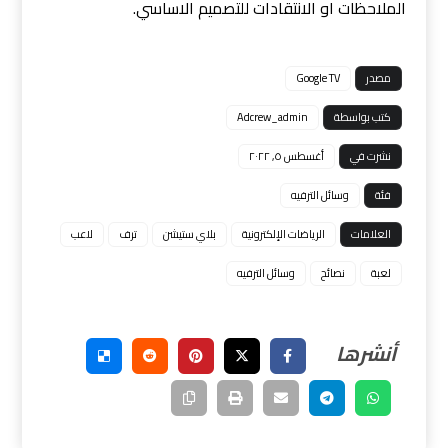
الملاحظات او الانتقادات للتصميم الاساسي.
مصدر
Google TV
كتب بواسطة
Adcrew_admin
نشرت في
أغسطس ٥, ٢٠٢٢
فئة
وسائل الترفيه
العلامات
الرياضات الإلكترونية
بلاي ستيشن
ترف
لاعب
لعبة
نصائح
وسائل الترفيه