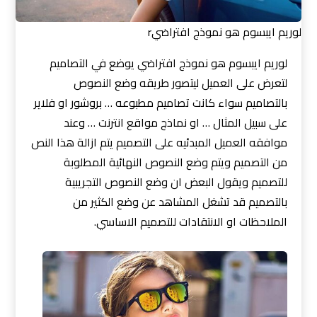
لوريم ايبسوم هو نموذج افتراضيr
لوريم ايبسوم هو نموذج افتراضي يوضع في التصاميم
لتعرض على العميل ليتصور طريقه وضع النصوص
بالتصاميم سواء كانت تصاميم مطبوعه … بروشور او فلاير
على سبيل المثال … او نماذج مواقع انترنت … وعند
موافقه العميل المبدئيه على التصميم يتم ازالة هذا النص
من التصميم ويتم وضع النصوص النهائية المطلوبة
للتصميم ويقول البعض ان وضع النصوص التجريبية
بالتصميم قد تشغل المشاهد عن وضع الكثير من
الملاحظات او الانتقادات للتصميم الاساسي.