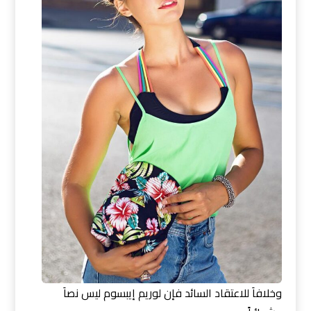
وخلافاَ للاعتقاد السائد فإن لوريم إيبسوم ليس نصاَ