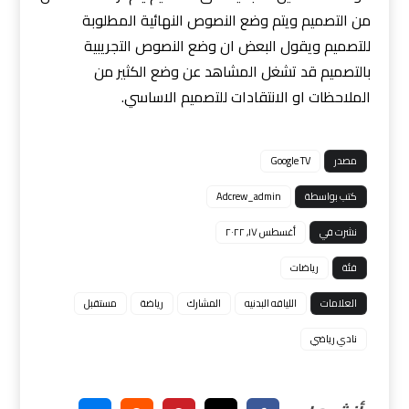
من التصميم ويتم وضع النصوص النهائية المطلوبة
للتصميم ويقول البعض ان وضع النصوص التجريبية
بالتصميم قد تشغل المشاهد عن وضع الكثير من
الملاحظات او الانتقادات للتصميم الاساسي.
مصدر
Google TV
كتب بواسطة
Adcrew_admin
نشرت في
أغسطس ١٧, ٢٠٢٢
فئة
رياضات
العلامات
اللياقه البدنيه
المشارك
رياضة
مستقبل
نادي رياضي