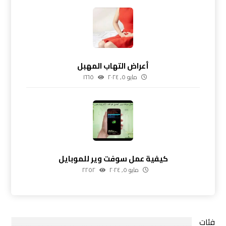
أعراض التهاب المهبل
مايو ٥, ٢٠٢٤
١٦٦٥
كيفية عمل سوفت وير للموبايل
مايو ٥, ٢٠٢٤
٢٢٥٢
فئات