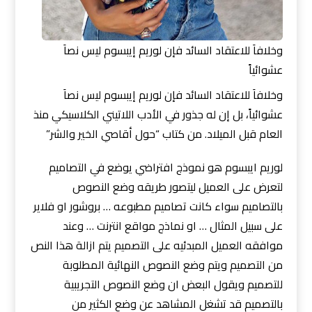
وخلافاَ للاعتقاد السائد فإن لوريم إيبسوم ليس نصاَ
عشوائياً
وخلافاَ للاعتقاد السائد فإن لوريم إيبسوم ليس نصاَ
عشوائياً، بل إن له جذور في الأدب اللاتيني الكلاسيكي منذ
العام قبل الميلاد. من كتاب “حول أقاصي الخير والشر”
لوريم ايبسوم هو نموذج افتراضي يوضع في التصاميم
لتعرض على العميل ليتصور طريقه وضع النصوص
بالتصاميم سواء كانت تصاميم مطبوعه … بروشور او فلاير
على سبيل المثال … او نماذج مواقع انترنت … وعند
موافقه العميل المبدئيه على التصميم يتم ازالة هذا النص
من التصميم ويتم وضع النصوص النهائية المطلوبة
للتصميم ويقول البعض ان وضع النصوص التجريبية
بالتصميم قد تشغل المشاهد عن وضع الكثير من