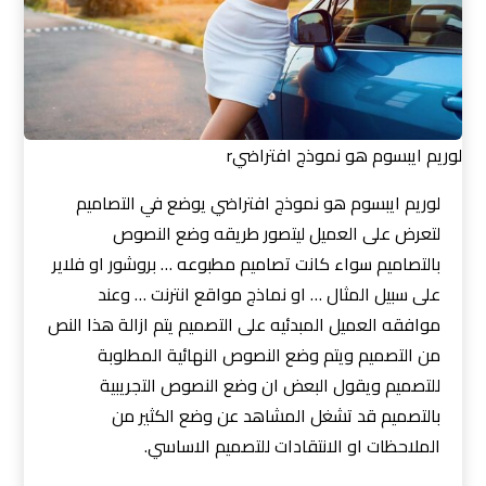
لوريم ايبسوم هو نموذج افتراضيr
لوريم ايبسوم هو نموذج افتراضي يوضع في التصاميم
لتعرض على العميل ليتصور طريقه وضع النصوص
بالتصاميم سواء كانت تصاميم مطبوعه … بروشور او فلاير
على سبيل المثال … او نماذج مواقع انترنت … وعند
موافقه العميل المبدئيه على التصميم يتم ازالة هذا النص
من التصميم ويتم وضع النصوص النهائية المطلوبة
للتصميم ويقول البعض ان وضع النصوص التجريبية
بالتصميم قد تشغل المشاهد عن وضع الكثير من
الملاحظات او الانتقادات للتصميم الاساسي.