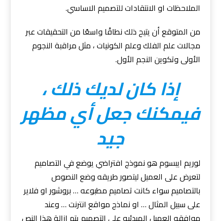
الملاحظات او الانتقادات للتصميم الاساسي.
من المتوقع أن يتيح ذلك نطاقًا واسعًا من التحقيقات عبر
مجالات علم الفلك وعلم الكونيات ، مثل مراقبة النجوم
الأولى وتكوين النجم الأول.
إذا كان لديك ذلك ،
فيمكنك جعل أي مظهر
جيد
لوريم ايبسوم هو نموذج افتراضي يوضع في التصاميم
لتعرض على العميل ليتصور طريقه وضع النصوص
بالتصاميم سواء كانت تصاميم مطبوعه … بروشور او فلاير
على سبيل المثال … او نماذج مواقع انترنت … وعند
موافقه العميل المبدئيه على التصميم يتم ازالة هذا النص