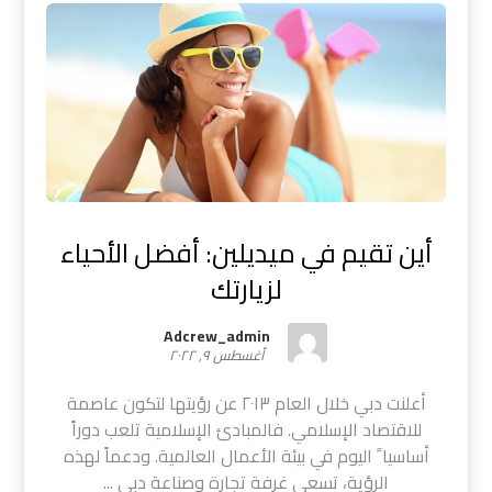
أين تقيم في ميديلين: أفضل الأحياء
لزيارتك
Adcrew_admin
أغسطس ٩, ٢٠٢٢
أعلنت دبي خلال العام ٢٠١٣ عن رؤيتها لتكون عاصمة
للاقتصاد الإسلامي. فالمبادئ الإسلامية تلعب دوراً
أساسيا ً اليوم في بيئة الأعمال العالمية. ودعماً لهذه
الرؤية، تسعى غرفة تجارة وصناعة دبي ...