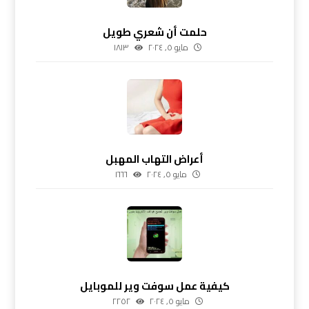
حلمت أن شعري طويل
مايو ٥, ٢٠٢٤
١٨١٣
أعراض التهاب المهبل
مايو ٥, ٢٠٢٤
١٦٦٦
كيفية عمل سوفت وير للموبايل
مايو ٥, ٢٠٢٤
٢٢٥٢