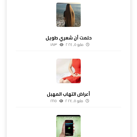
حلمت أن شعري طويل
مايو ٥, ٢٠٢٤
١٨١٣
أعراض التهاب المهبل
مايو ٥, ٢٠٢٤
١٦٦٥