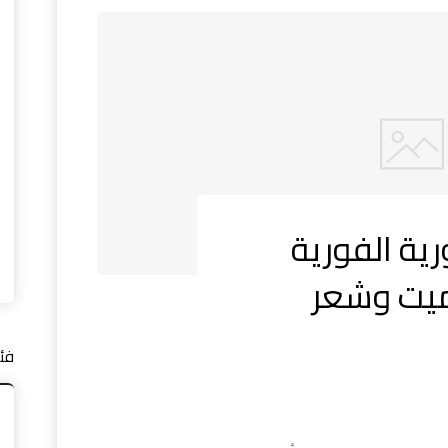
ية الفورية
الميت وشعر
فئ