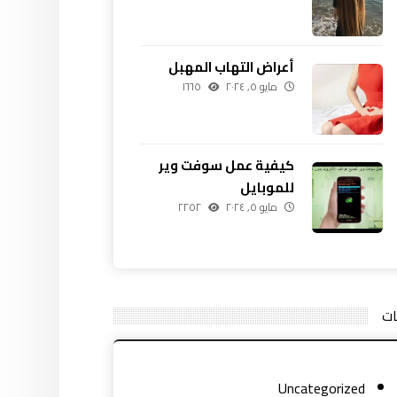
أعراض التهاب المهبل
مايو ٥, ٢٠٢٤
١٦٦٥
كيفية عمل سوفت وير
للموبايل
مايو ٥, ٢٠٢٤
٢٢٥٢
ات
Uncategorized