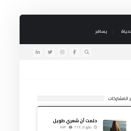
حياة
يسافر
فية عمل سوفت وير للموبايل
مايو ٥, ٢٠٢٤
ر المشاركات
حلمت أن شعري طويل
مايو ٥, ٢٠٢٤
١٨١٣