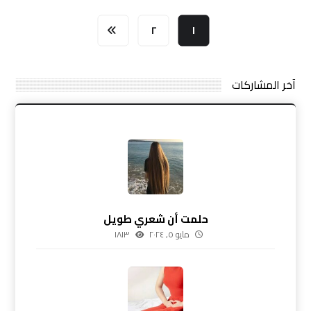
٢
١
آخر المشاركات
حلمت أن شعري طويل
مايو ٥, ٢٠٢٤
١٨١٣