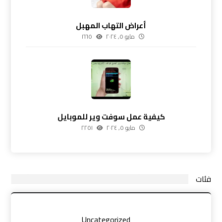
أعراض التهاب المهبل
مايو ٥, ٢٠٢٤
١٦٦٥
كيفية عمل سوفت وير للموبايل
مايو ٥, ٢٠٢٤
٢٢٥١
فئات
Uncategorized