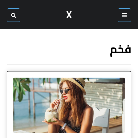
X
فخم